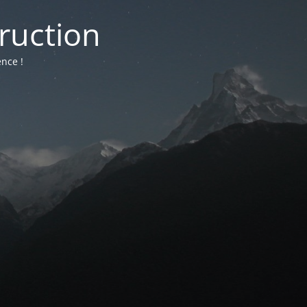
truction
nce !