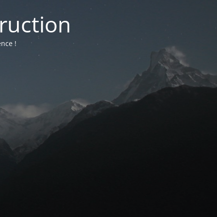
truction
nce !