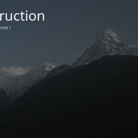
truction
nce !